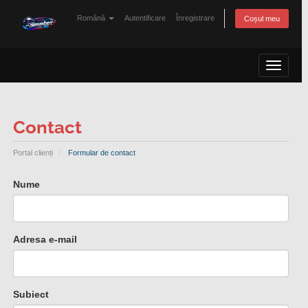
Română
Autentificare
Înregistrare
Coșul meu
Toggle 
Contact
Portal clienți
Formular de contact
Nume
Adresa e-mail
Subiect