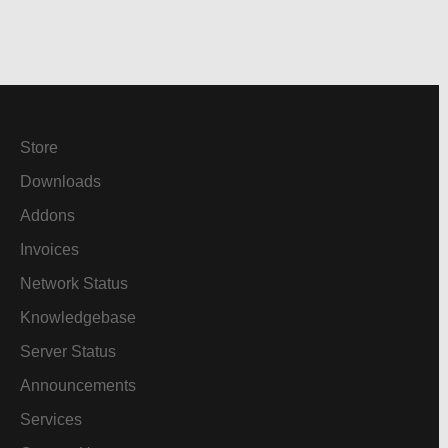
Store
Downloads
Addons
Invoices
Network Status
Knowledgebase
Server Status
Announcements
Services