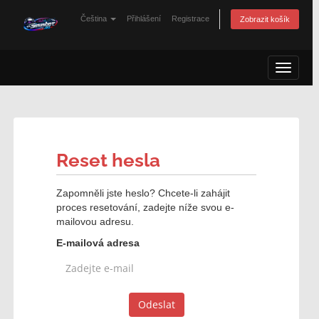
Čeština
Přihlášení
Registrace
Zobrazit košík
Toggle 
Reset hesla
Zapomněli jste heslo? Chcete-li zahájit
proces resetování, zadejte níže svou e-
mailovou adresu.
E-mailová adresa
Odeslat