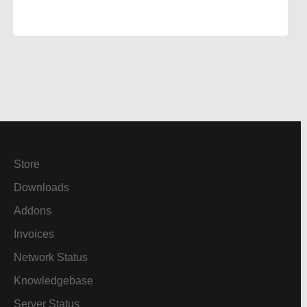
Store
Downloads
Addons
Invoices
Network Status
Knowledgebase
Server Status